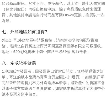
如遇商品瑕疪、尺寸不合、更換顏色，以上皆可於七天鑑賞期
（包含例假日）內提出換貨申請。除了商品瑕疵免付來回運
費，其他換貨申請需自行將商品寄回Fitwell更換，換貨以一次
為限。
七、外島地區如何退貨?
外島訂單:外島地區申請退貨後，請恕無法提供宅配取貨服
務，需請您自行將退貨商品寄回至富薇國際有限公司客服收。
地址：520 彰化縣田中鎮中南路三段69號-客服部收。
八、索取紙本發票
1.申請紙本發票者，因發票為出貨當日開立，無整單退貨之訂
單，寄送的紙本發票為實際出貨金額(未扣退貨) ，如整張訂單
商品皆申請退貨則不另外寄送紙本發票，退款產生的折讓單會
以電子檔方式寄送至會員信箱，如需紙本折讓單請至客服中心
紙本發票分類中留言。