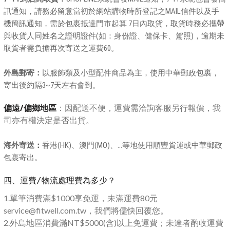
訊通知，請務必留意當初於網站購物時所登記之MAIL信件以及手
機簡訊通知，需於包裹抵達門市起算 7日內取貨，取貨時務必攜帶
與收貨人同姓名之證明證件(如：身份證、健保卡、駕照)，逾期未
取貨者需負擔再次寄送之運費60。
外島郵寄：
以服飾類及小型配件商品為主，使用中華郵政包裹，
寄出後約隔3~7天左右會到。
偏遠/偏鄉地區
：因配送不便，運費需洽詢客服另行報價，我
司亦有權決定是否出貨。
海外寄送：
香港(HK)、澳門(MO)、...等地使用順豐貨運或中華郵政
包裹寄出。
四、運費/物流處理費為多少？
1.單
筆消費滿$1000享免運，未滿運費80元
service@fitwell.com.tw，我們將儘快回覆您。
2.外
島地區消費滿NT$5000(含)以上免運費；未達者酌收運費