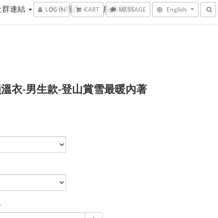
社群連結
所有商品
服務聲明
LOG IN
CART
MESSAGE
English
溫衣-男生款-登山賞雪最暖內著
y