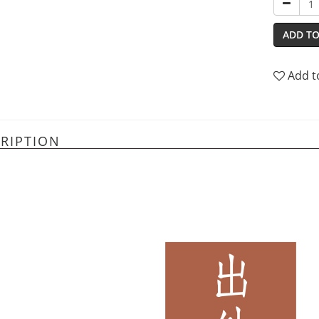
ADD TO
Add t
RIPTION