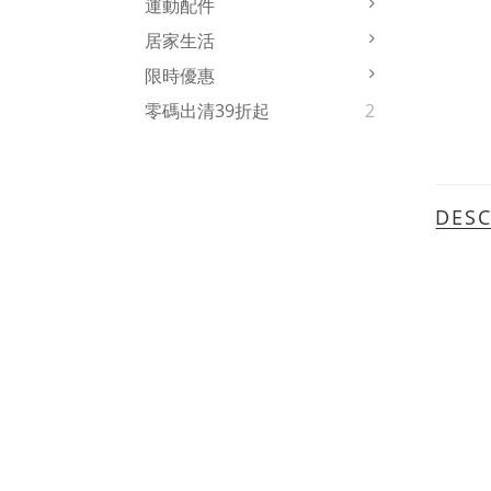
運動配件
居家生活
限時優惠
零碼出清39折起
2
DESC