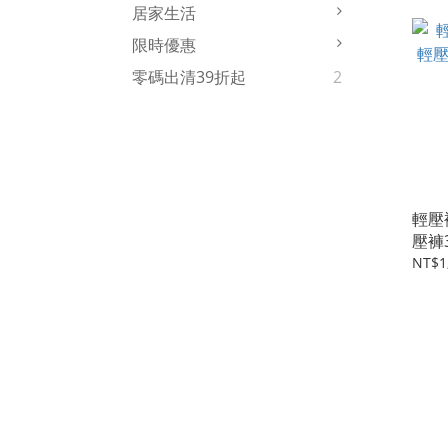
居家生活
限時優惠
零碼出清39折起
2
輕壓
壓褲
材更
NT$1