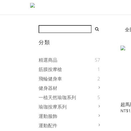
全
分類
精選商品
57
筋膜按摩槍
1
飛輪健身車
2
健身器材
一植天然瑜珈系列
5
超馬
瑜珈按摩系列
NT$1
運動服飾
運動配件