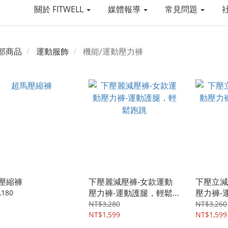
關於 FITWELL
媒體報導
常見問題
部商品
運動服飾
機能/運動壓力褲
壓縮褲
下壓麗減壓褲-女款運動
下壓立減
壓力褲-運動護腿，輕鬆
壓力褲-
,180
跑跳
褲
NT$3,280
NT$3,260
NT$1,599
NT$1,599