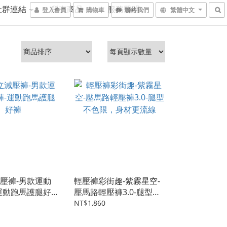
社群連結
所有商品
服務聲明
登入會員
購物車
聯絡我們
繁體中文
壓褲-男款運動
輕壓褲彩街趣-紫霧星空-
運動跑馬護腿好
壓馬路輕壓褲3.0-腿型不
色限，身材更流線
NT$1,860