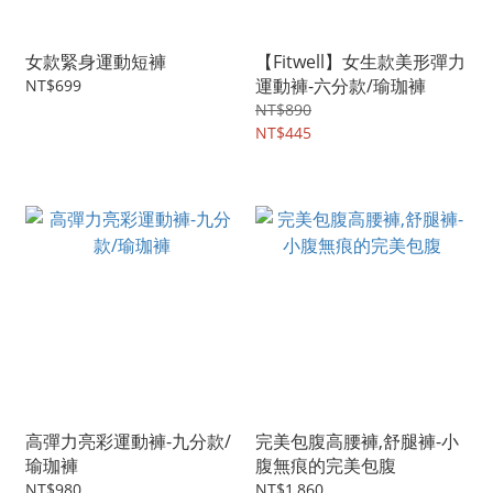
女款緊身運動短褲
【Fitwell】女生款美形彈力
運動褲-六分款/瑜珈褲
NT$699
NT$890
NT$445
高彈力亮彩運動褲-九分款/
完美包腹高腰褲,舒腿褲-小
瑜珈褲
腹無痕的完美包腹
NT$980
NT$1,860