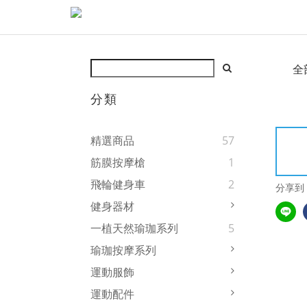
全
分類
精選商品
57
筋膜按摩槍
1
飛輪健身車
2
分享到
健身器材
一植天然瑜珈系列
5
瑜珈按摩系列
運動服飾
運動配件