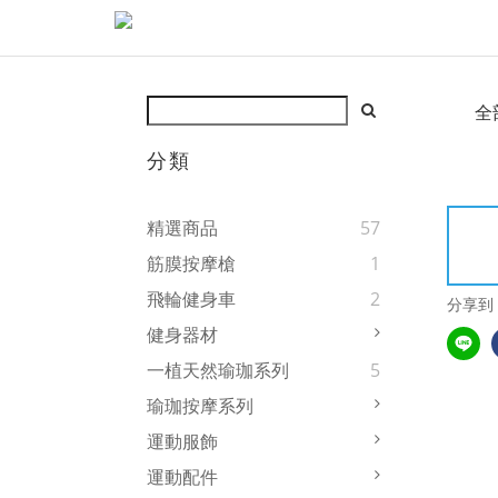
全
分類
精選商品
57
筋膜按摩槍
1
飛輪健身車
2
分享到
健身器材
一植天然瑜珈系列
5
瑜珈按摩系列
運動服飾
運動配件