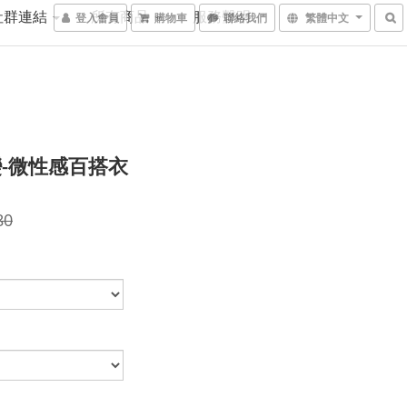
社群連結
所有商品
服務聲明
登入會員
購物車
聯絡我們
繁體中文
-微性感百搭衣
80